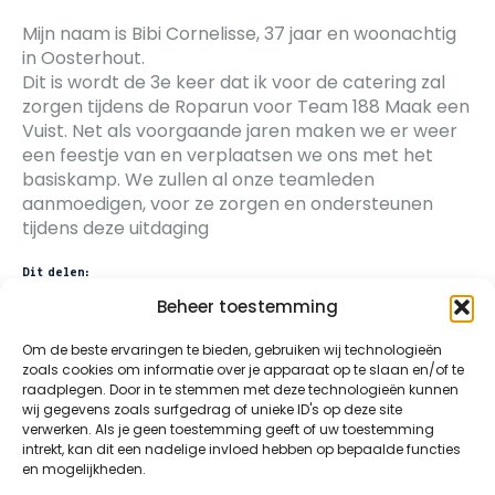
Mijn naam is Bibi Cornelisse, 37 jaar en woonachtig
in Oosterhout.
Dit is wordt de 3e keer dat ik voor de catering zal
zorgen tijdens de Roparun voor Team 188 Maak een
Vuist. Net als voorgaande jaren maken we er weer
een feestje van en verplaatsen we ons met het
basiskamp. We zullen al onze teamleden
aanmoedigen, voor ze zorgen en ondersteunen
tijdens deze uitdaging
Dit delen:
Beheer toestemming
Facebook
X
Om de beste ervaringen te bieden, gebruiken wij technologieën
zoals cookies om informatie over je apparaat op te slaan en/of te
raadplegen. Door in te stemmen met deze technologieën kunnen
wij gegevens zoals surfgedrag of unieke ID's op deze site
verwerken. Als je geen toestemming geeft of uw toestemming
intrekt, kan dit een nadelige invloed hebben op bepaalde functies
en mogelijkheden.
©2026 All Rights Reserved | Roparun Team 188,