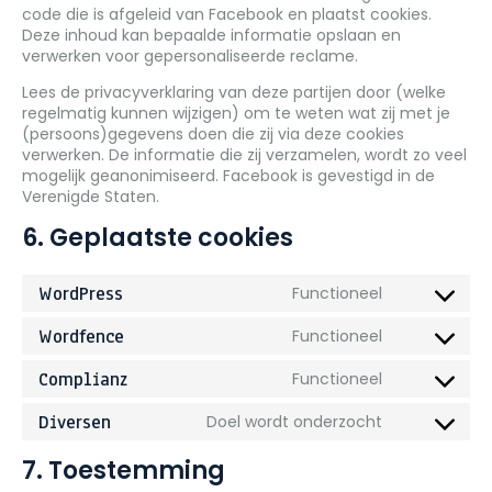
code die is afgeleid van Facebook en plaatst cookies.
Deze inhoud kan bepaalde informatie opslaan en
verwerken voor gepersonaliseerde reclame.
Lees de privacyverklaring van deze partijen door (welke
regelmatig kunnen wijzigen) om te weten wat zij met je
(persoons)gegevens doen die zij via deze cookies
verwerken. De informatie die zij verzamelen, wordt zo veel
mogelijk geanonimiseerd. Facebook is gevestigd in de
Verenigde Staten.
6. Geplaatste cookies
WordPress
Functioneel
Consent
to
Wordfence
Functioneel
service
Consent
wordpress
to
Complianz
Functioneel
service
Consent
wordfence
to
Diversen
Doel wordt onderzocht
service
Consent
complianz
to
7. Toestemming
service