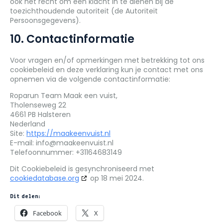
ook het recht om een klacht in te dienen bij de
toezichthoudende autoriteit (de Autoriteit
Persoonsgegevens).
10. Contactinformatie
Voor vragen en/of opmerkingen met betrekking tot ons
cookiebeleid en deze verklaring kun je contact met ons
opnemen via de volgende contactinformatie:
Roparun Team Maak een vuist,
Tholenseweg 22
4661 PB Halsteren
Nederland
Site:
https://maakeenvuist.nl
E-mail:
info@
maakeenvuist.nl
Telefoonnummer: ‭+31164683149‬
Dit Cookiebeleid is gesynchroniseerd met
cookiedatabase.org
op 18 mei 2024.
Dit delen:
Facebook
X