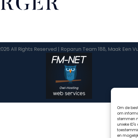
026 All Rights Reserved | Roparun Team 188, Maak Een Vu
Om de best
om informat
stemmen me
unieke ID's
toestemmin
en mogelij