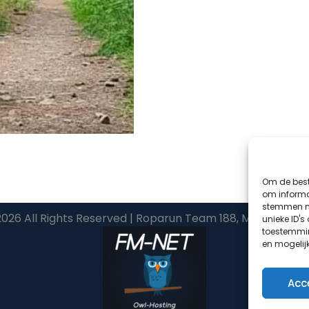
Om de best
om informat
stemmen me
026 All Rights Reserved | Roparun Team 188, Maak Een Vu
unieke ID's
toestemmin
en mogelij
Acc