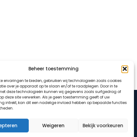
Beheer toestemming
e ervaringen te bieden, gebruiken wij technologieën zoals cookies
ie over je apparaat op te slaan en/of te raadplegen. Door in te
t deze technologieën kunnen wij gegevens zoals surfgedrag of
ist
 op deze site verwerken. Als je geen toestemming geeft of uw
g intrekt, kan dit een nadelige invloed hebben op bepaalde functies
kheden.
epteren
Weigeren
Bekijk voorkeuren