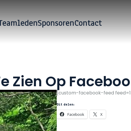
Teamleden
Sponsoren
Contact
Te Zien Op Faceboo
[custom-facebook-feed feed=1
Dit delen:
Facebook
X