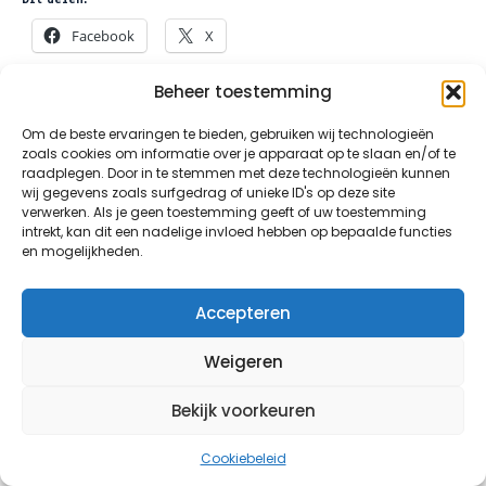
Facebook
X
Beheer toestemming
Om de beste ervaringen te bieden, gebruiken wij technologieën
zoals cookies om informatie over je apparaat op te slaan en/of te
raadplegen. Door in te stemmen met deze technologieën kunnen
wij gegevens zoals surfgedrag of unieke ID's op deze site
©2026 All Rights Reserved | Roparun Team 188,
verwerken. Als je geen toestemming geeft of uw toestemming
intrekt, kan dit een nadelige invloed hebben op bepaalde functies
Maak Een Vuist
en mogelijkheden.
Accepteren
Weigeren
Bekijk voorkeuren
Cookiebeleid